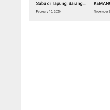
Sabu di Tapung, Barang
KEMANU
Bukti 2,91 Gram
BESAR 
February 16, 2026
November 3
Diamankan
SUMATE
SUMATE