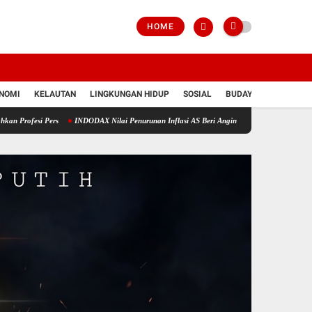
HOME
NOMI
KELAUTAN
LINGKUNGAN HIDUP
SOSIAL
BUDAYA
POLRI
 Pers
INDODAX Nilai Penurunan Inflasi AS Beri Angin Segar untuk Bitcoin dan Ethereum