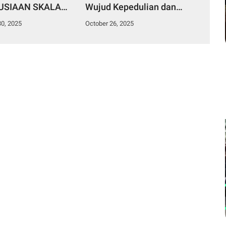
SIAAN SKALA
Wujud Kepedulian dan
KE ACEH,
Kebersamaan Prajurit
0, 2025
October 26, 2025
RA UTARA, DAN
Catam 2001-II
RA BARAT