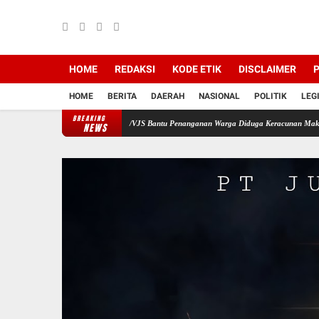
HOME
REDAKSI
KODE ETIK
DISCLAIMER
P
HOME
BERITA
DAERAH
NASIONAL
POLITIK
LEG
BREAKING
nggap Darurat, Yonif 751/VJS Bantu Penanganan Warga Diduga Keracunan Makanan
De
NEWS