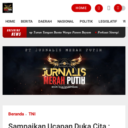
HOME
HOME
BERITA
DAERAH
NASIONAL
POLITIK
LEGISLATIF
YU
BREAKING
Perkuat Ketahanan Pangan Wilayah, Babinsa Koramil 12/Tnp Turun Tangan
NEWS
Beranda
TNI
Sampaikan Ucapan Duka Cita :