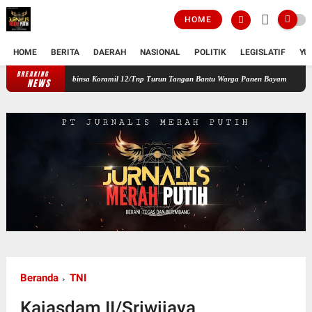
HOME
HOME
BERITA
DAERAH
NASIONAL
POLITIK
LEGISLATIF
YU
BREAKING
layah, Babinsa Koramil 12/Tnp Turun Tangan Bantu Warga Panen Bayam
Perkuat Siner
NEWS
Beranda
TNI
Kajasdam II/Sriwijaya