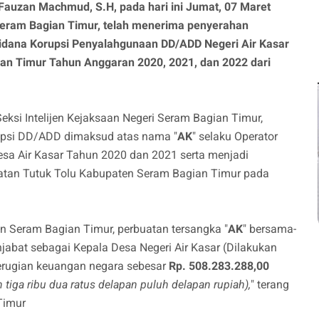
 Fauzan Machmud, S.H, pada hari ini Jumat, 07 Maret
Seram Bagian Timur, telah menerima penyerahan
Pidana Korupsi Penyalahgunaan DD/ADD Negeri Air Kasar
an Timur Tahun Anggaran 2020, 2021, dan 2022 dari
Seksi Intelijen Kejaksaan Negeri Seram Bagian Timur,
rupsi DD/ADD dimaksud atas nama "
AK
" selaku Operator
esa Air Kasar Tahun 2020 dan 2021 serta menjadi
atan Tutuk Tolu Kabupaten Seram Bagian Timur pada
en Seram Bagian Timur, perbuatan tersangka "
AK
" bersama-
njabat sebagai Kepala Desa Negeri Air Kasar (Dilakukan
erugian keuangan negara sebesar
Rp. 508.283.288,00
 tiga ribu dua ratus delapan puluh delapan rupiah),
" terang
Timur