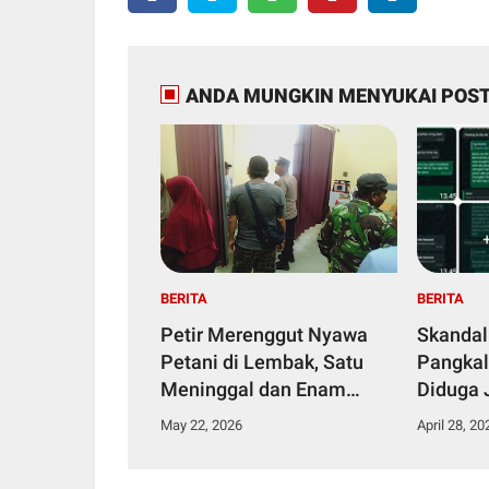
ANDA MUNGKIN MENYUKAI POST
BERITA
BERITA
Petir Merenggut Nyawa
Skandal
Petani di Lembak, Satu
Pangkal
Meninggal dan Enam
Diduga 
Dirawat Intensif
Narkoti
May 22, 2026
April 28, 20
Tahana