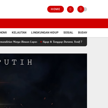
HOME
NOMI
KELAUTAN
LINGKUNGAN HIDUP
SOSIAL
BUDAYA
POLRI
rga Binaan Lapas
Sigap & Tanggap Darurat, Yonif 751/VJS Bantu Penanganan Warga 