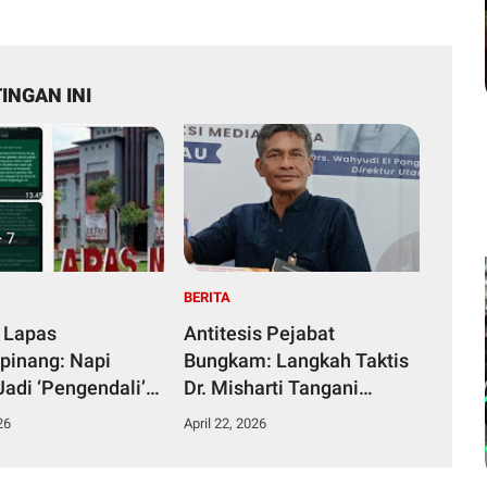
INGAN INI
BERITA
 Lapas
Antitesis Pejabat
pinang: Napi
Bungkam: Langkah Taktis
Jadi ‘Pengendali’
Dr. Misharti Tangani
ka dari Kamar
Skandal Belatung Tuai
26
April 22, 2026
n
Pujian Kuli Tinta