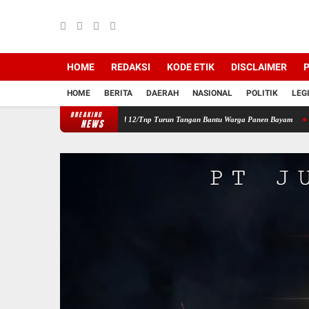
HOME
REDAKSI
KODE ETIK
DISCLAIMER
P
HOME
BERITA
DAERAH
NASIONAL
POLITIK
LEG
BREAKING
ilayah, Babinsa Koramil 12/Tnp Turun Tangan Bantu Warga Panen Bayam
Perkuat Sine
NEWS