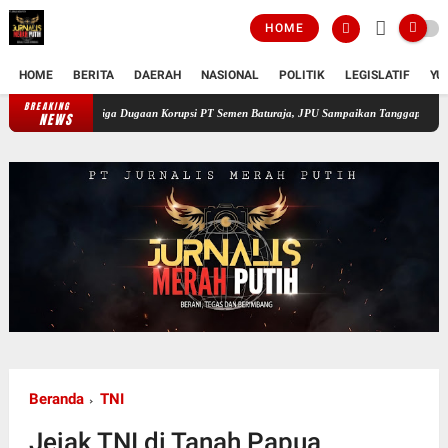
HOME
HOME
BERITA
DAERAH
NASIONAL
POLITIK
LEGISLATIF
YU
BREAKING
dang Ketiga Dugaan Korupsi PT Semen Baturaja, JPU Sampaikan Tanggapan atas Eksepsi Ti
NEWS
Beranda
TNI
Jejak TNI di Tanah Papua,