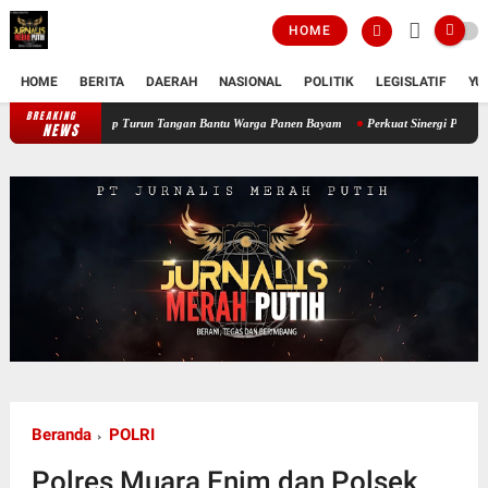
HOME
HOME
BERITA
DAERAH
NASIONAL
POLITIK
LEGISLATIF
YU
BREAKING
Perkuat Ketahanan Pangan Wilayah, Babinsa Koramil 12/Tnp Turun Tangan 
NEWS
Beranda
POLRI
Polres Muara Enim dan Polsek