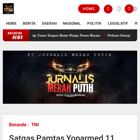
HOME
HOME
BERITA
DAERAH
NASIONAL
POLITIK
LEGISLATIF
YU
BREAKING
Perkuat Ketahanan Pangan Wilayah, Babinsa Koramil 12/Tnp Turun Tangan
NEWS
Beranda
TNI
Satgas Pamtas Yonarmed 11