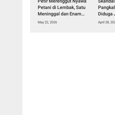
Petir Merenggut Nyawa
Skandal
Petani di Lembak, Satu
Pangkal
Meninggal dan Enam
Diduga 
Dirawat Intensif
Narkoti
May 22, 2026
April 28, 20
Tahana