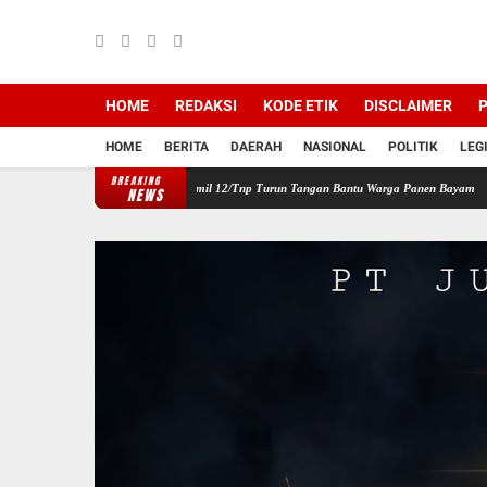
HOME
REDAKSI
KODE ETIK
DISCLAIMER
P
HOME
BERITA
DAERAH
NASIONAL
POLITIK
LEG
BREAKING
n Wilayah, Babinsa Koramil 12/Tnp Turun Tangan Bantu Warga Panen Bayam
Perkuat S
NEWS