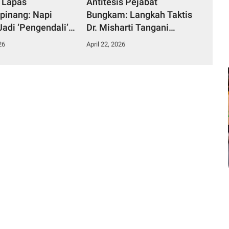
 Lapas
Antitesis Pejabat
pinang: Napi
Bungkam: Langkah Taktis
Jadi ‘Pengendali’
Dr. Misharti Tangani
ka dari Kamar
Skandal Belatung Tuai
26
April 22, 2026
n
Pujian Kuli Tinta