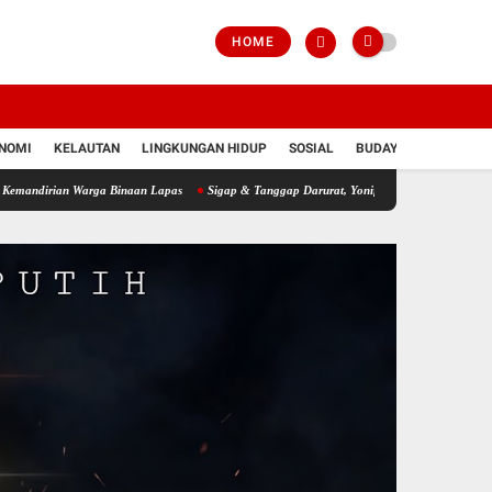
HOME
NOMI
KELAUTAN
LINGKUNGAN HIDUP
SOSIAL
BUDAYA
POLRI
 Warga Binaan Lapas
Sigap & Tanggap Darurat, Yonif 751/VJS Bantu Penanganan War