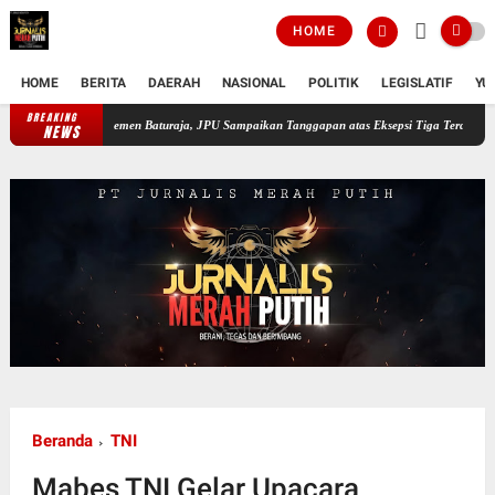
HOME
HOME
BERITA
DAERAH
NASIONAL
POLITIK
LEGISLATIF
YU
BREAKING
upsi PT Semen Baturaja, JPU Sampaikan Tanggapan atas Eksepsi Tiga Terdakwa
Jelang 
NEWS
Beranda
TNI
Mabes TNI Gelar Upacara