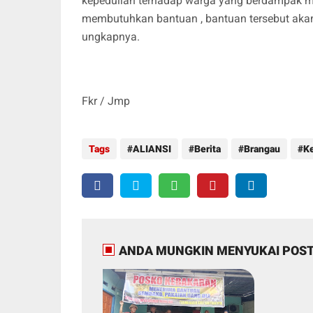
kepedulian terhadap warga yang berdampak mu
membutuhkan bantuan , bantuan tersebut aka
ungkapnya.
Fkr / Jmp
Tags
ALIANSI
Berita
Brangau
K
ANDA MUNGKIN MENYUKAI POST