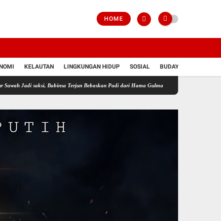
HOME
NOMI
KELAUTAN
LINGKUNGAN HIDUP
SOSIAL
BUDAYA
POLRI
 saksi, Babinsa Terjun Bebaskan Padi dari Hama Gulma
Perkuat Ketahanan Pangan Wila