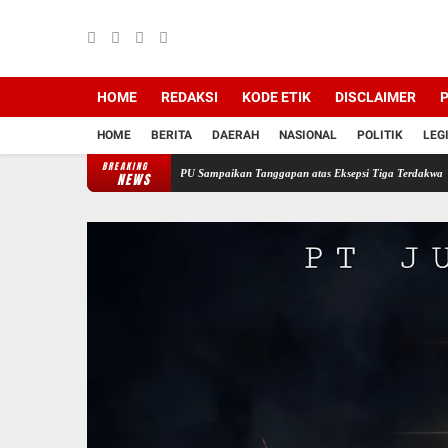
HOME
REDAKSI
KODE ETIK
DISCLAIMER
P
HOME
BERITA
DAERAH
NASIONAL
POLITIK
LEG
BREAKING
psi PT Semen Baturaja, JPU Sampaikan Tanggapan atas Eksepsi Tiga Terdakwa
Jelang H
NEWS