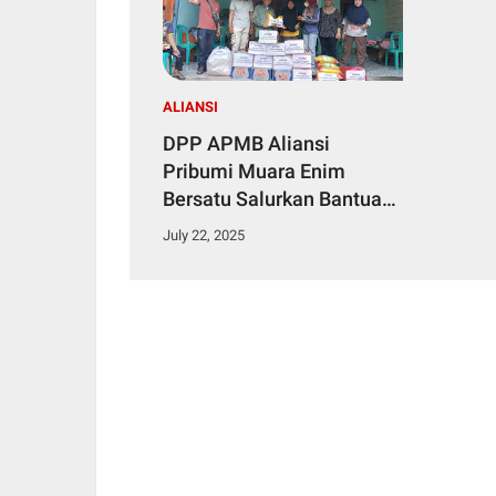
ALIANSI
DPP APMB Aliansi
Pribumi Muara Enim
Bersatu Salurkan Bantuan
untuk Korban Kebakaran
July 22, 2025
Brangau, Tanjung Enim