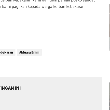
sibah kebakaran kami dari tiem panitia posko sangat
n kami pagi kan kepada warga korban kebakaran,
ebakaran
Muara Enim
INGAN INI