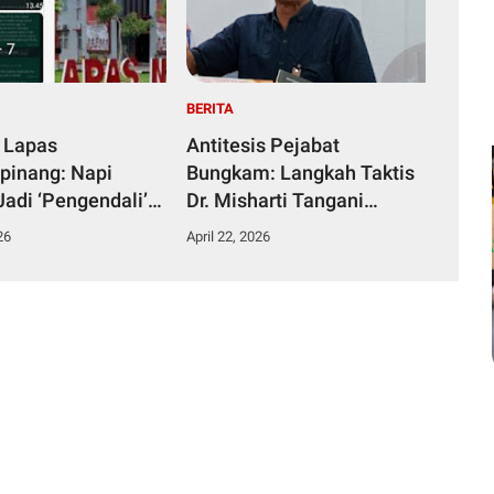
BERITA
 Lapas
Antitesis Pejabat
pinang: Napi
Bungkam: Langkah Taktis
Jadi ‘Pengendali’
Dr. Misharti Tangani
ka dari Kamar
Skandal Belatung Tuai
26
April 22, 2026
n
Pujian Kuli Tinta