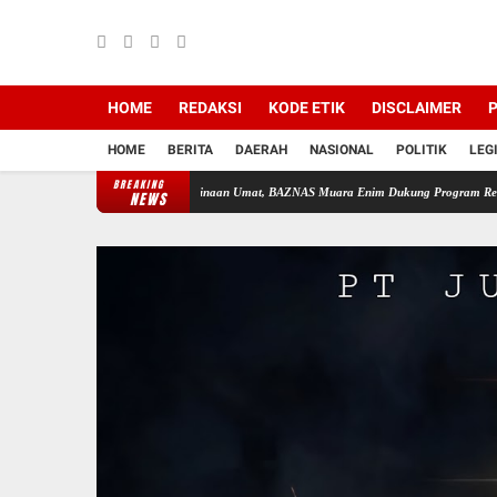
HOME
REDAKSI
KODE ETIK
DISCLAIMER
P
HOME
BERITA
DAERAH
NASIONAL
POLITIK
LEG
BREAKING
Perkuat Sinergi Pembinaan Umat, BAZNAS Muara Enim Dukung Program Rehabilitasi dan
NEWS