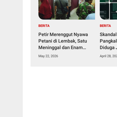
BERITA
BERITA
Petir Merenggut Nyawa
Skandal
Petani di Lembak, Satu
Pangkal
Meninggal dan Enam
Diduga 
Dirawat Intensif
Narkoti
May 22, 2026
April 28, 20
Tahana