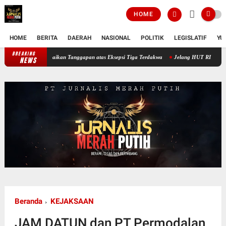
HOME
HOME
BERITA
DAERAH
NASIONAL
POLITIK
LEGISLATIF
YU
BREAKING
Sidang Ketiga Dugaan Korupsi PT Semen Baturaja, JPU Sampaikan Tanggapan at
NEWS
Beranda
KEJAKSAAN
JAM DATUN dan PT Permodalan