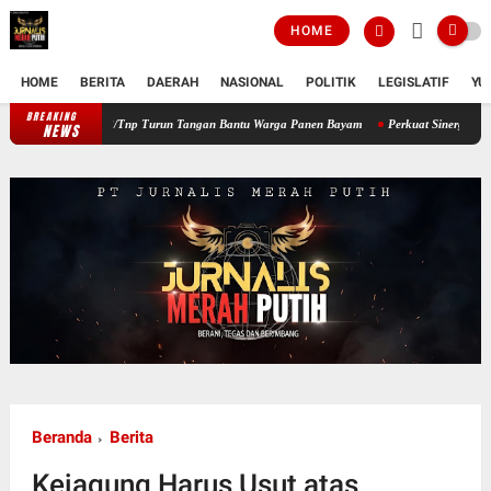
HOME
HOME
BERITA
DAERAH
NASIONAL
POLITIK
LEGISLATIF
YU
BREAKING
Perkuat Ketahanan Pangan Wilayah, Babinsa Koramil 12/Tnp Turun Tang
NEWS
Beranda
Berita
Kejagung Harus Usut atas