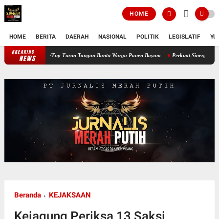
HOME
HOME
BERITA
DAERAH
NASIONAL
POLITIK
LEGISLATIF
YU
BREAKING
Perkuat Ketahanan Pangan Wilayah, Babinsa Koramil 12/Tnp Turun Tang
NEWS
Beranda
KEJAKSAAN
Kejagung Periksa 13 Saksi,