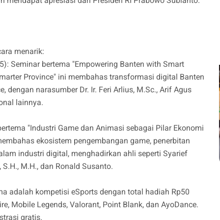
 mendapat apresiasi dari Presiden RI Prabowo Subianto.
ara menarik:
): Seminar bertema "Empowering Banten with Smart
Smarter Province" ini membahas transformasi digital Banten
ce, dengan narasumber Dr. Ir. Feri Arlius, M.Sc., Arif Agus
onal lainnya.
rtema "Industri Game dan Animasi sebagai Pilar Ekonomi
n membahas ekosistem pengembangan game, penerbitan
am industri digital, menghadirkan ahli seperti Syarief
 S.H., M.H., dan Ronald Susanto.
ama adalah kompetisi eSports dengan total hadiah Rp50
ire, Mobile Legends, Valorant, Point Blank, dan AyoDance.
rasi gratis.