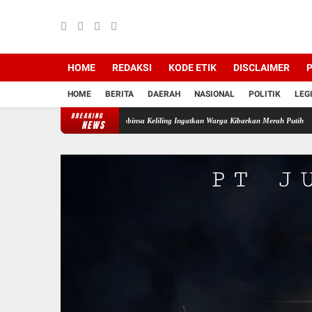
HOME
REDAKSI
KODE ETIK
DISCLAIMER
P
HOME
BERITA
DAERAH
NASIONAL
POLITIK
LEG
BREAKING
elang HUT RI ke-81, Babinsa Keliling Ingatkan Warga Kibarkan Merah Putih
Lumpur Saw
NEWS