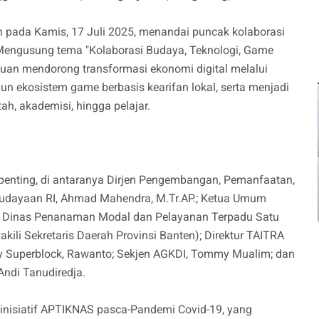
pada Kamis, 17 Juli 2025, menandai puncak kolaborasi
f. Mengusung tema "Kolaborasi Budaya, Teknologi, Game
tujuan mendorong transformasi ekonomi digital melalui
 ekosistem game berbasis kearifan lokal, serta menjadi
h, akademisi, hingga pelajar.
penting, di antaranya Dirjen Pengembangan, Pemanfaatan,
dayaan RI, Ahmad Mahendra, M.Tr.AP.; Ketua Umum
ala Dinas Penanaman Modal dan Pelayanan Terpadu Satu
wakili Sekretaris Daerah Provinsi Banten); Direktur TAITRA
ty Superblock, Rawanto; Sekjen AGKDI, Tommy Mualim; dan
ndi Tanudiredja.
i inisiatif APTIKNAS pasca-Pandemi Covid-19, yang