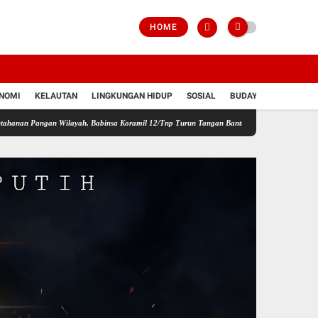
HOME
NOMI
KELAUTAN
LINGKUNGAN HIDUP
SOSIAL
BUDAYA
POLRI
an Wilayah, Babinsa Koramil 12/Tnp Turun Tangan Bantu Warga Panen Bayam
Perkuat 