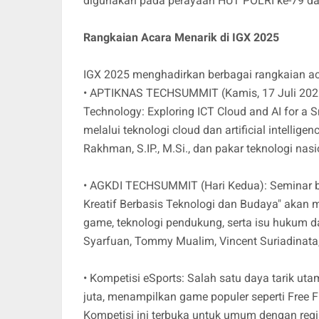
digunakan pada perayaan HUT POLRI ke-79 dan
Rangkaian Acara Menarik di IGX 2025
IGX 2025 menghadirkan berbagai rangkaian ac
• APTIKNAS TECHSUMMIT (Kamis, 17 Juli 2025
Technology: Exploring ICT Cloud and AI for a 
melalui teknologi cloud dan artificial intelligen
Rakhman, S.IP., M.Si., dan pakar teknologi nasi
• AGKDI TECHSUMMIT (Hari Kedua): Seminar be
Kreatif Berbasis Teknologi dan Budaya" aka
game, teknologi pendukung, serta isu hukum dal
Syarfuan, Tommy Mualim, Vincent Suriadinata,
• Kompetisi eSports: Salah satu daya tarik ut
juta, menampilkan game populer seperti Free F
Kompetisi ini terbuka untuk umum dengan regist