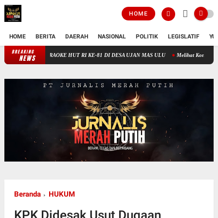
HOME
HOME
BERITA
DAERAH
NASIONAL
POLITIK
LEGISLATIF
YU
BREAKING
BA KARAOKE HUT RI KE-81 DI DESA UJAN MAS ULU
Melihat Kondisi Sawah di Awa
NEWS
Beranda
HUKUM
KPK Didesak Usut Dugaan