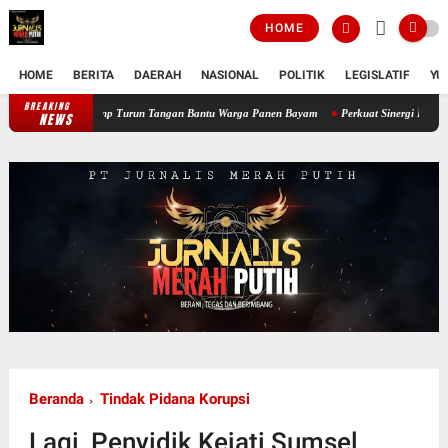
HOME
HOME
BERITA
DAERAH
NASIONAL
POLITIK
LEGISLATIF
YU
BREAKING
Perkuat Ketahanan Pangan Wilayah, Babinsa Koramil 12/Tnp Turun Tangan 
NEWS
Beranda
Tindak Pidana Korupsi
Lagi, Penyidik Kejati Sumsel