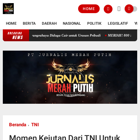
HOME
HOME
BERITA
DAERAH
NASIONAL
POLITIK
LEGISLATIF
YU
BREAKING
Aparatur Desa Lain Kuasai Token Keuangan, Dana Desa Karangrahayu Diduga
NEWS
Beranda
TNI
Momen Kejutan Dari TNI Untuk