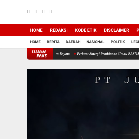
HOME
REDAKSI
KODE ETIK
DISCLAIMER
P
HOME
BERITA
DAERAH
NASIONAL
POLITIK
LEG
BREAKING
Tangan Bantu Warga Panen Bayam
Perkuat Sinergi Pembinaan Umat, BAZNAS Muara Enim
NEWS