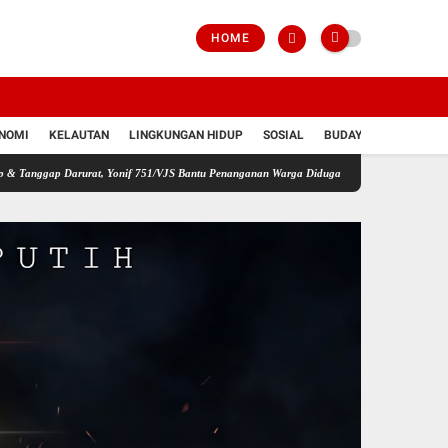
HOME
NOMI
KELAUTAN
LINGKUNGAN HIDUP
SOSIAL
BUDAYA
POLRI
Darurat, Yonif 751/VJS Bantu Penanganan Warga Diduga Keracunan Makanan
Desak Hot