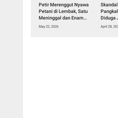
Petir Merenggut Nyawa
Skandal
Petani di Lembak, Satu
Pangkal
Meninggal dan Enam
Diduga 
Dirawat Intensif
Narkoti
May 22, 2026
April 28, 20
Tahana