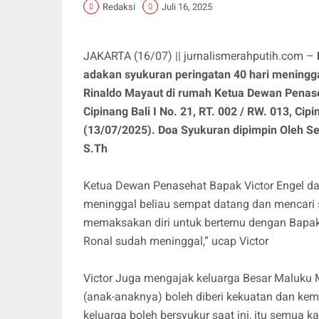
Redaksi
Juli 16, 2025
JAKARTA (16/07) || jurnalismerahputih.com –
adakan syukuran peringatan 40 hari menin
Rinaldo Mayaut di rumah Ketua Dewan Penas
Cipinang Bali I No. 21, RT. 002 / RW. 013, C
(13/07/2025). Doa Syukuran dipimpin Oleh 
S.Th
Ketua Dewan Penasehat Bapak Victor Engel 
meninggal beliau sempat datang dan mencari s
memaksakan diri untuk bertemu dengan Bapak
Ronal sudah meninggal,” ucap Victor
Victor Juga mengajak keluarga Besar Maluku
(anak-anaknya) boleh diberi kekuatan dan ke
keluarga boleh bersyukur saat ini, itu semua 