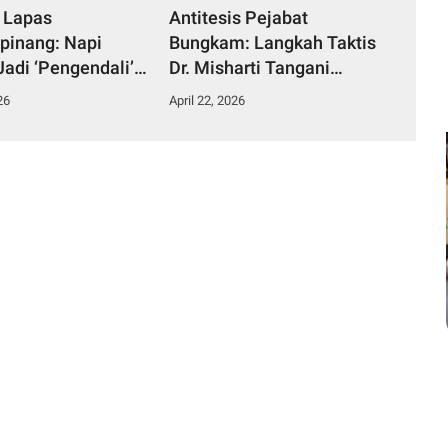
 Lapas
Antitesis Pejabat
pinang: Napi
Bungkam: Langkah Taktis
Jadi ‘Pengendali’
Dr. Misharti Tangani
ka dari Kamar
Skandal Belatung Tuai
26
April 22, 2026
n
Pujian Kuli Tinta