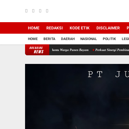
HOME
REDAKSI
KODE ETIK
DISCLAIMER
P
HOME
BERITA
DAERAH
NASIONAL
POLITIK
LEG
BREAKING
il 12/Tnp Turun Tangan Bantu Warga Panen Bayam
Perkuat Sinergi Pembinaan Umat, B
NEWS