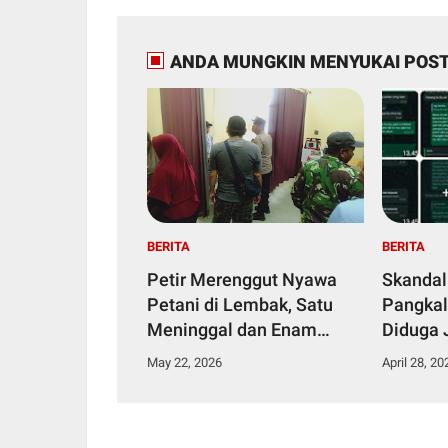
ANDA MUNGKIN MENYUKAI POST
BERITA
BERITA
Petir Merenggut Nyawa
Skandal
Petani di Lembak, Satu
Pangkal
Meninggal dan Enam
Diduga 
Dirawat Intensif
Narkoti
May 22, 2026
April 28, 20
Tahana