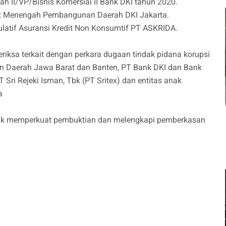
h II/VP/Bisnis Komersial II Bank DKI tahun 2020.
it Menengah Pembangunan Daerah DKI Jakarta.
ulatif Asuransi Kredit Non Konsumtif PT ASKRIDA.
eriksa terkait dengan perkara dugaan tindak pidana korupsi
 Daerah Jawa Barat dan Banten, PT Bank DKI dan Bank
i Rejeki Isman, Tbk (PT Sritex) dan entitas anak
ya
ntuk memperkuat pembuktian dan melengkapi pemberkasan