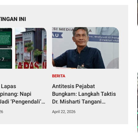
INGAN INI
BERITA
 Lapas
Antitesis Pejabat
pinang: Napi
Bungkam: Langkah Taktis
Jadi ‘Pengendali’
Dr. Misharti Tangani
ka dari Kamar
Skandal Belatung Tuai
26
April 22, 2026
n
Pujian Kuli Tinta