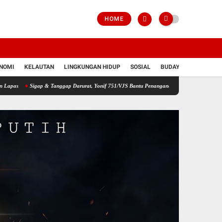
HOME
NOMI
KELAUTAN
LINGKUNGAN HIDUP
SOSIAL
BUDAYA
POLRI
Sigap & Tanggap Darurat, Yonif 751/VJS Bantu Penanganan Warga Diduga Keracunan Maka