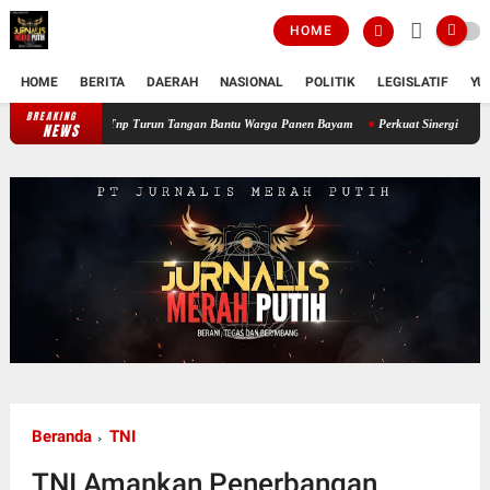
HOME
HOME
BERITA
DAERAH
NASIONAL
POLITIK
LEGISLATIF
YU
BREAKING
Perkuat Ketahanan Pangan Wilayah, Babinsa Koramil 12/Tnp Turun Tanga
NEWS
Beranda
TNI
TNI Amankan Penerbangan