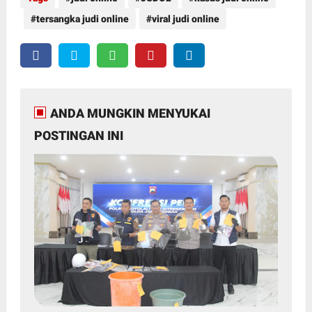
tersangka judi online
viral judi online
ANDA MUNGKIN MENYUKAI
POSTINGAN INI