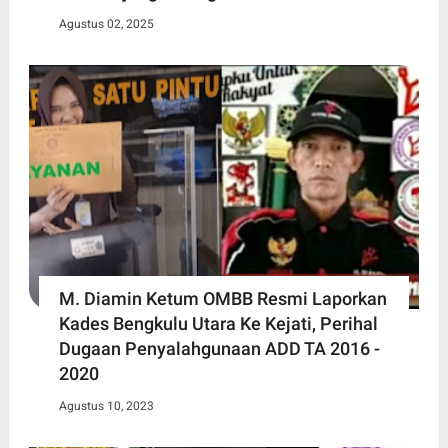
Agustus 02, 2025
M. Diamin Ketum OMBB Resmi Laporkan
Kades Bengkulu Utara Ke Kejati, Perihal
Dugaan Penyalahgunaan ADD TA 2016 -
2020
Agustus 10, 2023