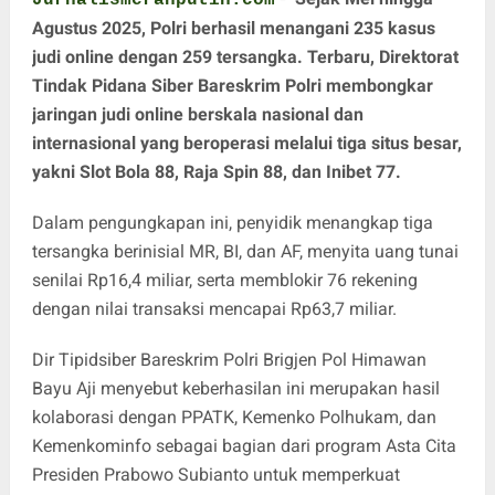
Agustus 2025, Polri berhasil menangani 235 kasus
judi online dengan 259 tersangka. Terbaru, Direktorat
Tindak Pidana Siber Bareskrim Polri membongkar
jaringan judi online berskala nasional dan
internasional yang beroperasi melalui tiga situs besar,
yakni Slot Bola 88, Raja Spin 88, dan Inibet 77.
Dalam pengungkapan ini, penyidik menangkap tiga
tersangka berinisial MR, BI, dan AF, menyita uang tunai
senilai Rp16,4 miliar, serta memblokir 76 rekening
dengan nilai transaksi mencapai Rp63,7 miliar.
Dir Tipidsiber Bareskrim Polri Brigjen Pol Himawan
Bayu Aji menyebut keberhasilan ini merupakan hasil
kolaborasi dengan PPATK, Kemenko Polhukam, dan
Kemenkominfo sebagai bagian dari program Asta Cita
Presiden Prabowo Subianto untuk memperkuat