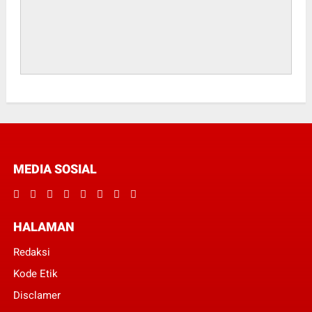
MEDIA SOSIAL
HALAMAN
Redaksi
Kode Etik
Disclamer