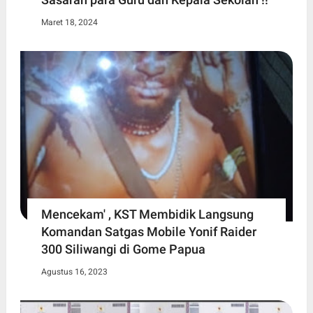
Maret 18, 2024
Mencekam' , KST Membidik Langsung
Komandan Satgas Mobile Yonif Raider
300 Siliwangi di Gome Papua
Agustus 16, 2023