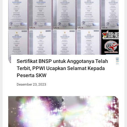
Sertifikat BNSP untuk Anggotanya Telah
Terbit, PPWI Ucapkan Selamat Kepada
Peserta SKW
Desember 23, 2023