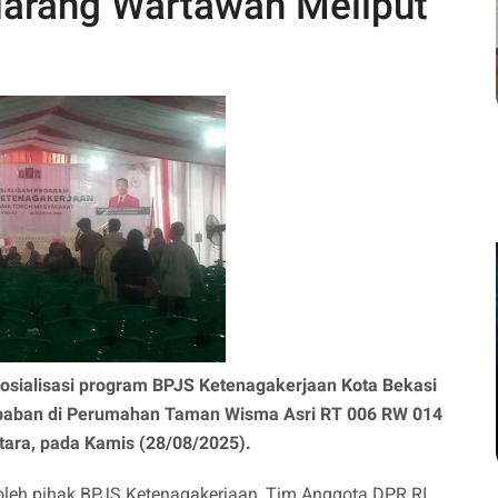
larang Wartawan Meliput
osialisasi program BPJS Ketenagakerjaan Kota Bekasi
ababan di Perumahan Taman Wisma Asri RT 006 RW 014
tara, pada Kamis (28/08/2025).
 oleh pihak BPJS Ketenagakerjaan, Tim Anggota DPR RI