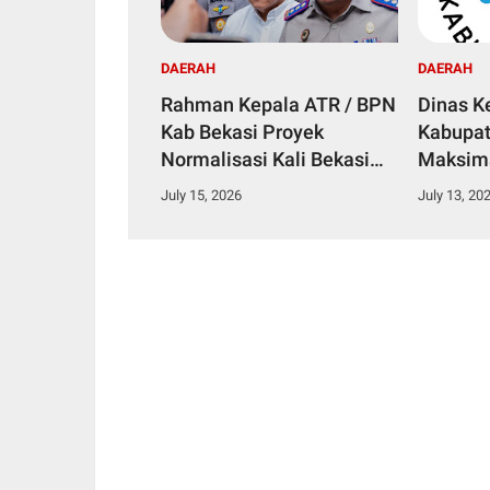
DAERAH
DAERAH
Rahman Kepala ATR / BPN
Dinas K
Kab Bekasi Proyek
Kabupat
Normalisasi Kali Bekasi
Maksim
Perlu Dukungan
Kesehat
July 15, 2026
July 13, 20
Masyarakat, Agar Tidak
Banjir Lagi