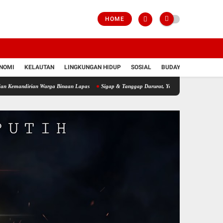
HOME
NOMI
KELAUTAN
LINGKUNGAN HIDUP
SOSIAL
BUDAYA
POLRI
irian Warga Binaan Lapas
Sigap & Tanggap Darurat, Yonif 751/VJS Bantu Penanganan