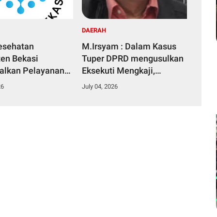
DAERAH
esehatan
M.Irsyam : Dalam Kasus
en Bekasi
Tuper DPRD mengusulkan
alkan Pelayanan
Eksekuti Mengkaji,
an Publik
Menyetujui, Membuat
26
July 04, 2026
Perbup