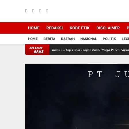
HOME
REDAKSI
KODE ETIK
DISCLAIMER
P
HOME
BERITA
DAERAH
NASIONAL
POLITIK
LEG
BREAKING
angan Wilayah, Babinsa Koramil 12/Tnp Turun Tangan Bantu Warga Panen Bayam
Perku
NEWS