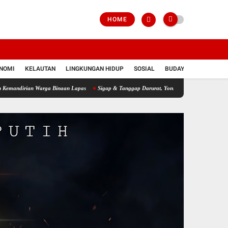
HOME
NOMI
KELAUTAN
LINGKUNGAN HIDUP
SOSIAL
BUDAYA
POLRI
irian Warga Binaan Lapas
Sigap & Tanggap Darurat, Yonif 751/VJS Bantu Penanganan