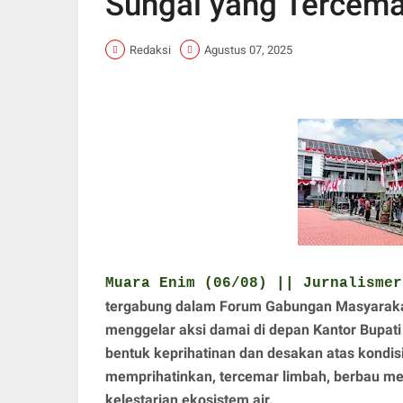
Sungai yang Tercema
Redaksi
Agustus 07, 2025
Muara Enim (06/08) || Jurnalismer
tergabung dalam Forum Gabungan Masyaraka
menggelar aksi damai di depan Kantor Bupat
bentuk keprihatinan dan desakan atas kondisi
memprihatinkan, tercemar limbah, berbau m
kelestarian ekosistem air.