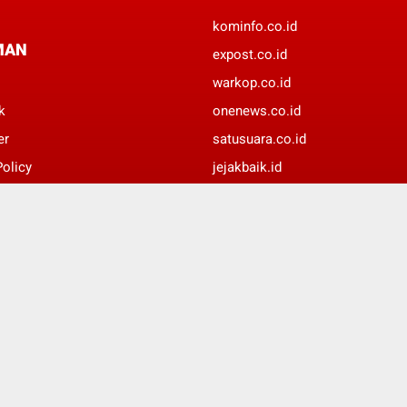
kominfo.co.id
MAN
expost.co.id
warkop.co.id
k
onenews.co.id
er
satusuara.co.id
Policy
jejakbaik.id
 Media Siber
jejakkasus.id
suaradaerah.id
update24jam.id
© Copyright 2022 -
JURNALIS MERAH PUTIH