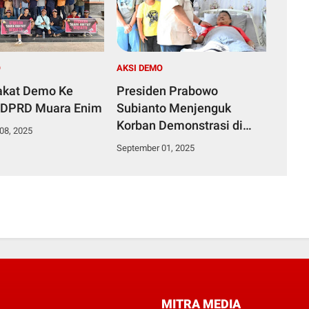
O
AKSI DEMO
akat Demo Ke
Presiden Prabowo
 DPRD Muara Enim
Subianto Menjenguk
Korban Demonstrasi di
08, 2025
Rumah Sakit Bhayangkara
September 01, 2025
MITRA MEDIA