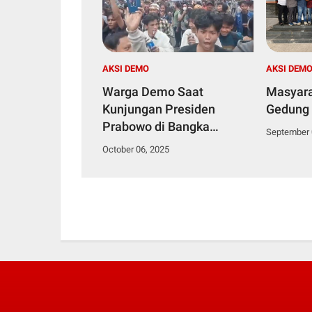
AKSI DEMO
AKSI DEM
Warga Demo Saat
Masyar
Kunjungan Presiden
Gedung
Prabowo di Bangka
September 
Belitung, Suarakan
October 06, 2025
Kesedihan dan Tuntut
Perhatian terhadap Nasib
Penambang