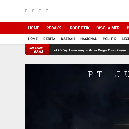
HOME
REDAKSI
KODE ETIK
DISCLAIMER
P
HOME
BERITA
DAERAH
NASIONAL
POLITIK
LEG
BREAKING
angan Wilayah, Babinsa Koramil 12/Tnp Turun Tangan Bantu Warga Panen Bayam
Perku
NEWS