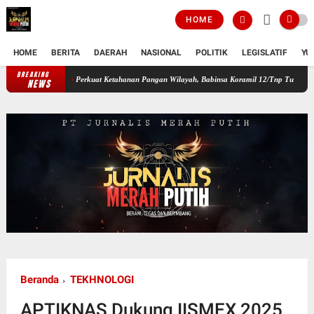
HOME
HOME
BERITA
DAERAH
NASIONAL
POLITIK
LEGISLATIF
YU
BREAKING
Perkuat Ketahanan Pangan Wilayah, Babinsa Koramil 12/Tnp Turun Tangan Bantu W
NEWS
Beranda
TEKHNOLOGI
APTIKNAS Dukung IISMEX 2025