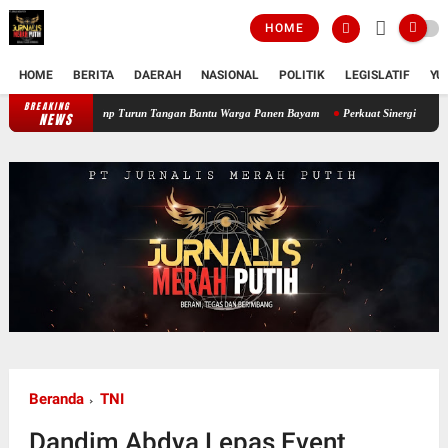
HOME
HOME
BERITA
DAERAH
NASIONAL
POLITIK
LEGISLATIF
YU
BREAKING
Perkuat Ketahanan Pangan Wilayah, Babinsa Koramil 12/Tnp Turun Tangan Ba
NEWS
Beranda
TNI
Dandim Abdya Lepas Event