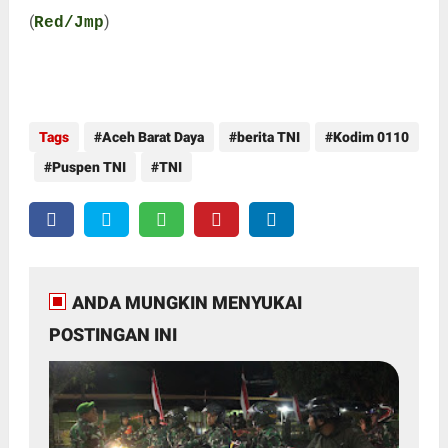
(
)
Red/Jmp
Tags
Aceh Barat Daya
berita TNI
Kodim 0110
Puspen TNI
TNI
ANDA MUNGKIN MENYUKAI
POSTINGAN INI