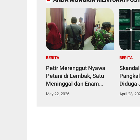
BERITA
BERITA
Petir Merenggut Nyawa
Skandal
Petani di Lembak, Satu
Pangkal
Meninggal dan Enam
Diduga 
Dirawat Intensif
Narkoti
May 22, 2026
April 28, 20
Tahana