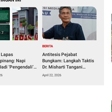
BERITA
 Lapas
Antitesis Pejabat
pinang: Napi
Bungkam: Langkah Taktis
Jadi ‘Pengendali’
Dr. Misharti Tangani
ka dari Kamar
Skandal Belatung Tuai
26
April 22, 2026
n
Pujian Kuli Tinta