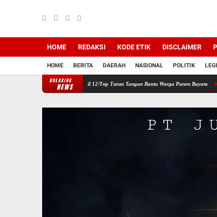
HOME
REDAKSI
KODE ETIK
DISCLAIMER
P
HOME
BERITA
DAERAH
NASIONAL
POLITIK
LEG
BREAKING
Wilayah, Babinsa Koramil 12/Tnp Turun Tangan Bantu Warga Panen Bayam
Perkuat Sine
NEWS