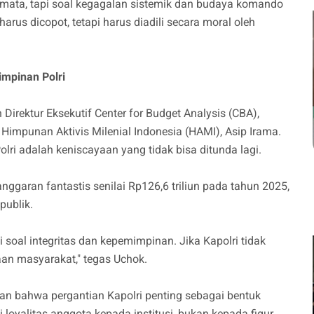
 mata, tapi soal kegagalan sistemik dan budaya komando
harus dicopot, tetapi harus diadili secara moral oleh
mpinan Polri
irektur Eksekutif Center for Budget Analysis (CBA),
 Himpunan Aktivis Milenial Indonesia (HAMI), Asip Irama.
lri adalah keniscayaan yang tidak bisa ditunda lagi.
ggaran fantastis senilai Rp126,6 triliun pada tahun 2025,
publik.
 soal integritas dan kepemimpinan. Jika Kapolri tidak
aan masyarakat," tegas Uchok.
an bahwa pergantian Kapolri penting sebagai bentuk
loyalitas anggota kepada institusi, bukan kepada figur