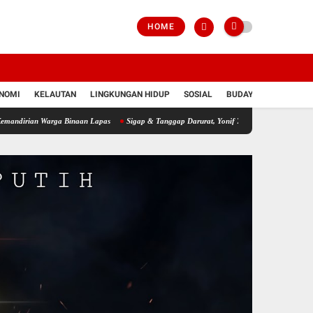
HOME
NOMI
KELAUTAN
LINGKUNGAN HIDUP
SOSIAL
BUDAYA
POLRI
arga Binaan Lapas
Sigap & Tanggap Darurat, Yonif 751/VJS Bantu Penanganan Warga