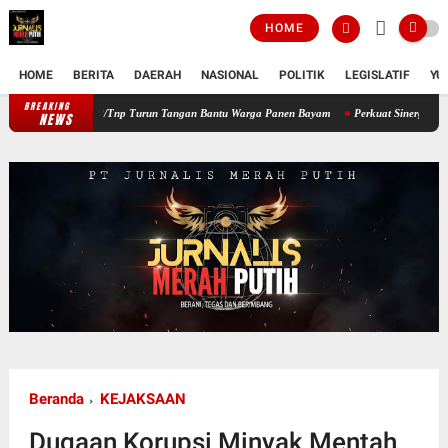
HOME
HOME
BERITA
DAERAH
NASIONAL
POLITIK
LEGISLATIF
YU
BREAKING
Perkuat Ketahanan Pangan Wilayah, Babinsa Koramil 12/Tnp Turun Tang
NEWS
Beranda
KEJAKSAAN
Dugaan Korupsi Minyak Mentah,