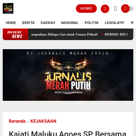
HOME
HOME
BERITA
DAERAH
NASIONAL
POLITIK
LEGISLATIF
YU
BREAKING
Aparatur Desa Lain Kuasai Token Keuangan, Dana Desa Karangrahayu Diduga 
NEWS
Beranda
KEJAKSAAN
Kajati Maluku Agoes SP Bersama