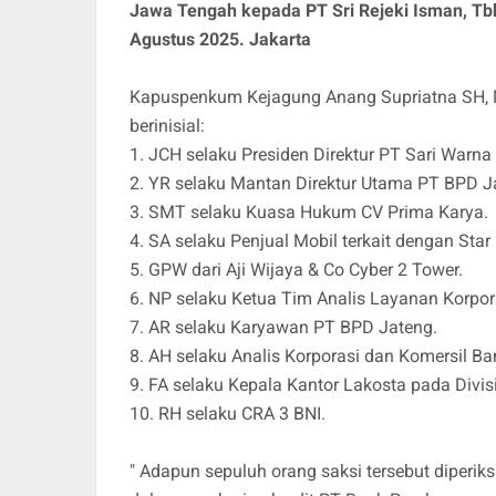
Jawa Tengah kepada PT Sri Rejeki Isman, Tbk
Agustus 2025. Jakarta
Kapuspenkum Kejagung Anang Supriatna SH, M
berinisial:
1. JCH selaku Presiden Direktur PT Sari Warna 
2. YR selaku Mantan Direktur Utama PT BPD Ja
3. SMT selaku Kuasa Hukum CV Prima Karya.
4. SA selaku Penjual Mobil terkait dengan St
5. GPW dari Aji Wijaya & Co Cyber 2 Tower.
6. NP selaku Ketua Tim Analis Layanan Korpor
7. AR selaku Karyawan PT BPD Jateng.
8. AH selaku Analis Korporasi dan Komersil B
9. FA selaku Kepala Kantor Lakosta pada Divis
10. RH selaku CRA 3 BNI.
" Adapun sepuluh orang saksi tersebut diperik