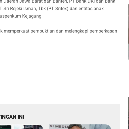
 Daerah Jawa Barat dan Banten, PT Bank DKI dan Bank
i Rejeki Isman, Tbk (PT Sritex) dan entitas anak
apuspenkum Kejagung
ntuk memperkuat pembuktian dan melengkapi pemberkasan
INGAN INI