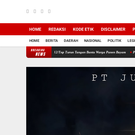
HOME
REDAKSI
KODE ETIK
DISCLAIMER
P
HOME
BERITA
DAERAH
NASIONAL
POLITIK
LEG
BREAKING
layah, Babinsa Koramil 12/Tnp Turun Tangan Bantu Warga Panen Bayam
Perkuat Siner
NEWS