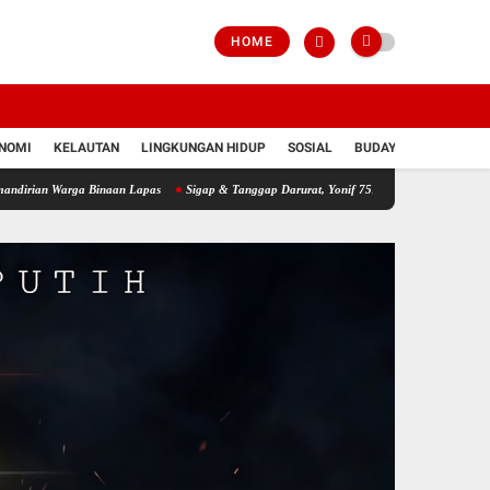
HOME
NOMI
KELAUTAN
LINGKUNGAN HIDUP
SOSIAL
BUDAYA
POLRI
ga Binaan Lapas
Sigap & Tanggap Darurat, Yonif 751/VJS Bantu Penanganan Warga D