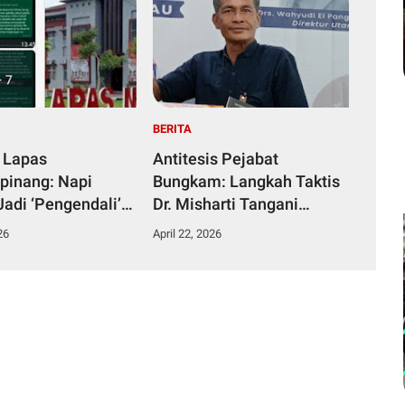
BERITA
 Lapas
Antitesis Pejabat
pinang: Napi
Bungkam: Langkah Taktis
Jadi ‘Pengendali’
Dr. Misharti Tangani
ka dari Kamar
Skandal Belatung Tuai
26
April 22, 2026
n
Pujian Kuli Tinta