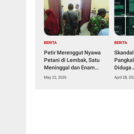
BERITA
BERITA
Petir Merenggut Nyawa
Skandal
Petani di Lembak, Satu
Pangkal
Meninggal dan Enam
Diduga 
Dirawat Intensif
Narkoti
May 22, 2026
April 28, 20
Tahana