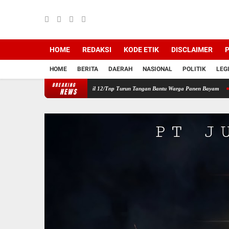
HOME
REDAKSI
KODE ETIK
DISCLAIMER
P
HOME
BERITA
DAERAH
NASIONAL
POLITIK
LEG
BREAKING
Wilayah, Babinsa Koramil 12/Tnp Turun Tangan Bantu Warga Panen Bayam
Perkuat Sin
NEWS