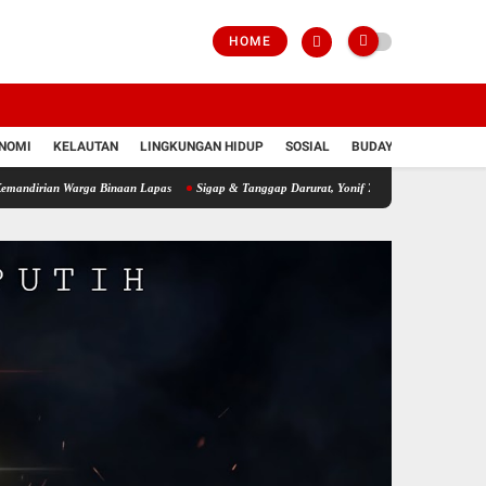
HOME
NOMI
KELAUTAN
LINGKUNGAN HIDUP
SOSIAL
BUDAYA
POLRI
Warga Binaan Lapas
Sigap & Tanggap Darurat, Yonif 751/VJS Bantu Penanganan Warga