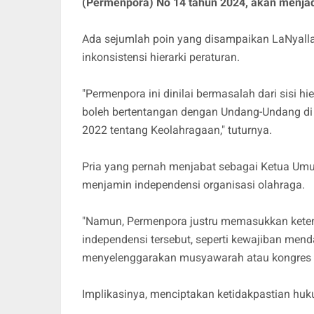
(Permenpora) No 14 tahun 2024, akan menjad
Ada sejumlah poin yang disampaikan LaNyalla 
inkonsistensi hierarki peraturan.
"Permenpora ini dinilai bermasalah dari sisi h
boleh bertentangan dengan Undang-Undang di
2022 tentang Keolahragaan," tuturnya.
Pria yang pernah menjabat sebagai Ketua Umum
menjamin independensi organisasi olahraga.
"Namun, Permenpora justru memasukkan keten
independensi tersebut, seperti kewajiban me
menyelenggarakan musyawarah atau kongres o
Implikasinya, menciptakan ketidakpastian h