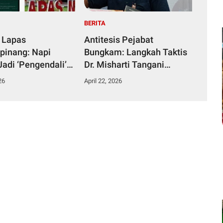
BERITA
 Lapas
Antitesis Pejabat
pinang: Napi
Bungkam: Langkah Taktis
Jadi ‘Pengendali’
Dr. Misharti Tangani
ka dari Kamar
Skandal Belatung Tuai
26
April 22, 2026
n
Pujian Kuli Tinta