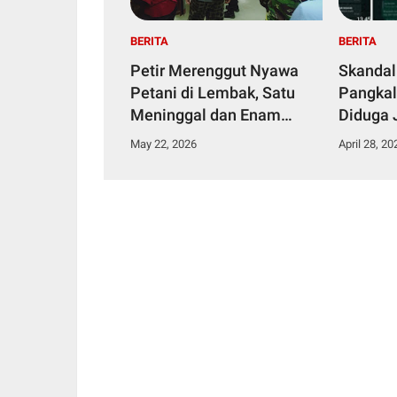
BERITA
BERITA
Petir Merenggut Nyawa
Skandal
Petani di Lembak, Satu
Pangkal
Meninggal dan Enam
Diduga 
Dirawat Intensif
Narkoti
May 22, 2026
April 28, 20
Tahana