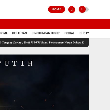
HOME
NOMI
KELAUTAN
LINGKUNGAN HIDUP
SOSIAL
BUDAYA
POLRI
rurat, Yonif 751/VJS Bantu Penanganan Warga Diduga Keracunan Makanan
Desak Hotma