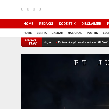
HOME
REDAKSI
KODE ETIK
DISCLAIMER
P
HOME
BERITA
DAERAH
NASIONAL
POLITIK
LEG
BREAKING
ngan Bantu Warga Panen Bayam
Perkuat Sinergi Pembinaan Umat, BAZNAS Muara Enim D
NEWS