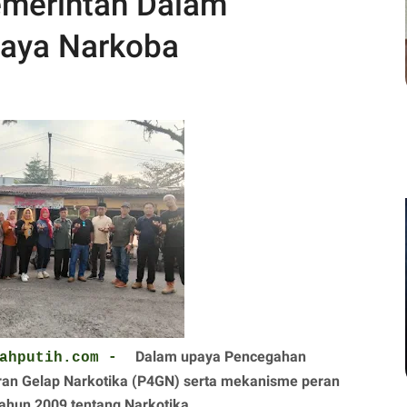
emerintah Dalam
aya Narkoba
Dalam upaya Pencegahan
erahputih.com -
an Gelap Narkotika (P4GN) serta mekanisme peran
ahun 2009 tentang Narkotika.