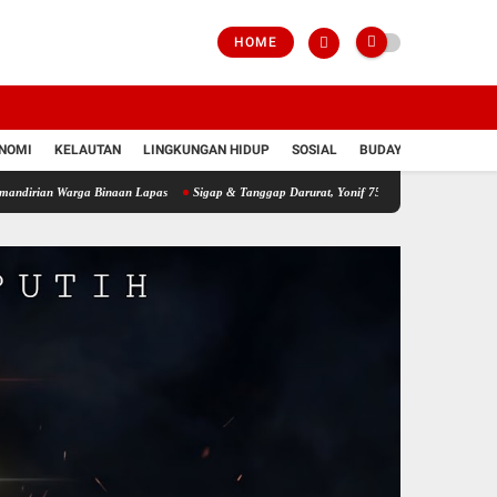
HOME
NOMI
KELAUTAN
LINGKUNGAN HIDUP
SOSIAL
BUDAYA
POLRI
arga Binaan Lapas
Sigap & Tanggap Darurat, Yonif 751/VJS Bantu Penanganan Warga 