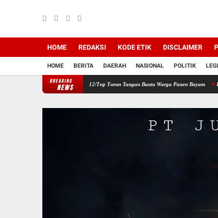
HOME
REDAKSI
KODE ETIK
DISCLAIMER
P
HOME
BERITA
DAERAH
NASIONAL
POLITIK
LEG
BREAKING
ilayah, Babinsa Koramil 12/Tnp Turun Tangan Bantu Warga Panen Bayam
Perkuat Sine
NEWS