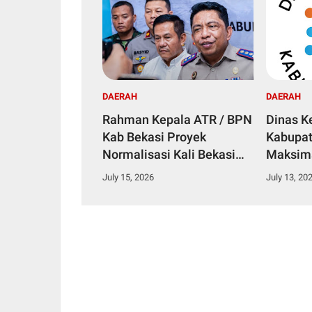
DAERAH
DAERAH
Rahman Kepala ATR / BPN
Dinas K
Kab Bekasi Proyek
Kabupat
Normalisasi Kali Bekasi
Maksim
Perlu Dukungan
Kesehat
July 15, 2026
July 13, 20
Masyarakat, Agar Tidak
Banjir Lagi