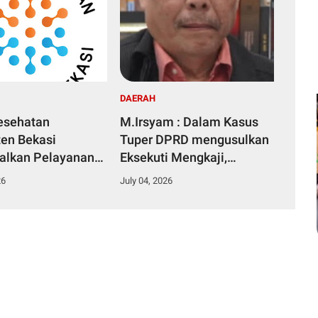
DAERAH
esehatan
M.Irsyam : Dalam Kasus
en Bekasi
Tuper DPRD mengusulkan
alkan Pelayanan
Eksekuti Mengkaji,
an Publik
Menyetujui, Membuat
26
July 04, 2026
Perbup