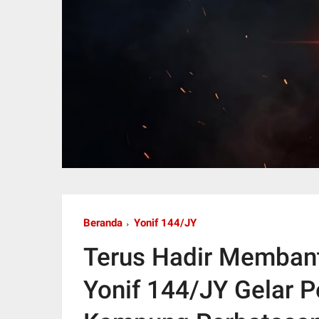
Beranda
Yonif 144/JY
Terus Hadir Membant
Yonif 144/JY Gelar 