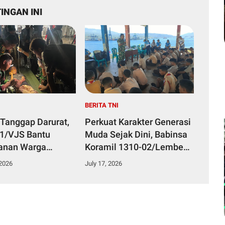
INGAN INI
I
BERITA TNI
 Tanggap Darurat,
Perkuat Karakter Generasi
51/VJS Bantu
Muda Sejak Dini, Babinsa
anan Warga
Koramil 1310-02/Lembeh
Keracunan
Berikan Materi Bela
 2026
July 17, 2026
n
Negara kepada Siswa Baru
SMKN 3 Bitung dalam
Kegiatan MPLS