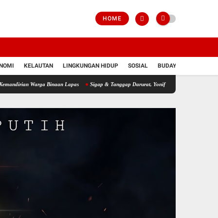
HOME
NOMI
KELAUTAN
LINGKUNGAN HIDUP
SOSIAL
BUDAYA
POLRI
 Warga Binaan Lapas
Sigap & Tanggap Darurat, Yonif 751/VJS Bantu Penanganan Warg