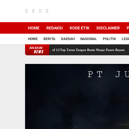
HOME
REDAKSI
KODE ETIK
DISCLAIMER
P
HOME
BERITA
DAERAH
NASIONAL
POLITIK
LEG
BREAKING
 Wilayah, Babinsa Koramil 12/Tnp Turun Tangan Bantu Warga Panen Bayam
Perkuat Si
NEWS