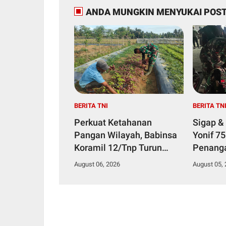
ANDA MUNGKIN MENYUKAI POST
BERITA TNI
BERITA TN
Perkuat Ketahanan
Sigap &
Pangan Wilayah, Babinsa
Yonif 7
Koramil 12/Tnp Turun
Penang
Tangan Bantu Warga
Diduga 
August 06, 2026
August 05,
Panen Bayam
Makana