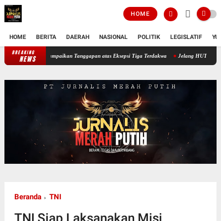
HOME
HOME
BERITA
DAERAH
NASIONAL
POLITIK
LEGISLATIF
YU
BREAKING
Sidang Ketiga Dugaan Korupsi PT Semen Baturaja, JPU Sampaikan Tanggapa
NEWS
Beranda
TNI
TNI Siap Laksanakan Misi