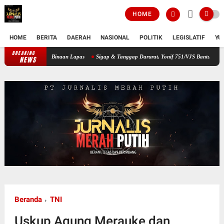
HOME
HOME
BERITA
DAERAH
NASIONAL
POLITIK
LEGISLATIF
YU
BREAKING
 Warga Binaan Lapas
Sigap & Tanggap Darurat, Yonif 751/VJS Bantu Penanganan War
NEWS
Beranda
TNI
Uskup Agung Merauke dan