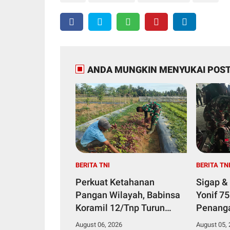
ANDA MUNGKIN MENYUKAI POST
BERITA TNI
BERITA TN
Perkuat Ketahanan
Sigap &
Pangan Wilayah, Babinsa
Yonif 7
Koramil 12/Tnp Turun
Penang
Tangan Bantu Warga
Diduga 
August 06, 2026
August 05,