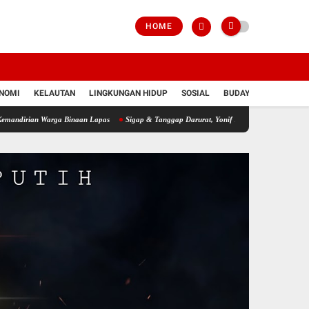
HOME
NOMI
KELAUTAN
LINGKUNGAN HIDUP
SOSIAL
BUDAYA
POLRI
Warga Binaan Lapas
Sigap & Tanggap Darurat, Yonif 751/VJS Bantu Penanganan Warga