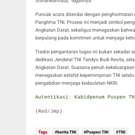
Sishankamrata,” tegasnya.
Puncak acara ditandai dengan penghormatan d
Panglima TNI. Prosesi ini menjadi simbol peng
Angkatan Darat, sekaligus menegaskan bahwa s
berpulang pada komitmen untuk menjaga keh
Tradisi pengantaran tugas ini bukan sekadar s
dedikasi Jenderal TNI Tandyo Budi Revita, se
Angkatan Darat. Suasana penuh kekeluargaan m
menegaskan estafet kepemimpinan TNI selalu 
pengabdian menjaga kedaulatan NKRI.
Autentikasi: Kabidpenum Puspen TN
(Red/Jmp)
Tags
berita TNI
Puspen TNI
TNI