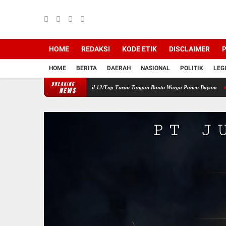
HOME
REDAKSI
KODE ETIK
DISCLAIMER
P
HOME
BERITA
DAERAH
NASIONAL
POLITIK
LEG
BREAKING
Wilayah, Babinsa Koramil 12/Tnp Turun Tangan Bantu Warga Panen Bayam
Perkuat Sin
NEWS