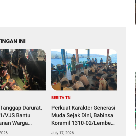
INGAN INI
I
BERITA TNI
 Tanggap Darurat,
Perkuat Karakter Generasi
51/VJS Bantu
Muda Sejak Dini, Babinsa
anan Warga
Koramil 1310-02/Lembeh
Keracunan
Berikan Materi Bela
 2026
July 17, 2026