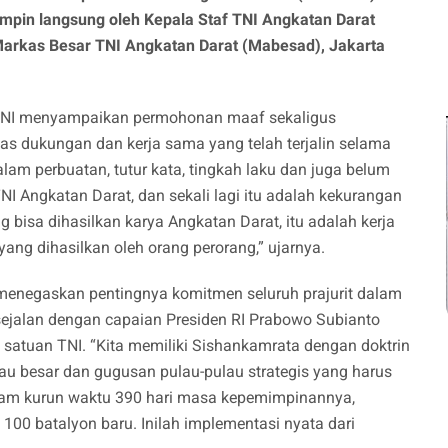
impin langsung oleh Kepala Staf TNI Angkatan Darat
 Markas Besar TNI Angkatan Darat (Mabesad), Jakarta
 TNI menyampaikan permohonan maaf sekaligus
as dukungan dan kerja sama yang telah terjalin selama
m perbuatan, tutur kata, tingkah laku dan juga belum
NI Angkatan Darat, dan sekali lagi itu adalah kekurangan
g bisa dihasilkan karya Angkatan Darat, itu adalah kerja
ang dihasilkan oleh orang perorang,” ujarnya.
a menegaskan pentingnya komitmen seluruh prajurit dalam
ejalan dengan capaian Presiden RI Prabowo Subianto
atuan TNI. “Kita memiliki Sishankamrata dengan doktrin
lau besar dan gugusan pulau-pulau strategis yang harus
 dalam kurun waktu 390 hari masa kepemimpinannya,
0 batalyon baru. Inilah implementasi nyata dari