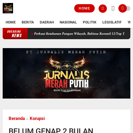
HOME
HOME
BERITA
DAERAH
NASIONAL
POLITIK
LEGISLATIF
YU
BREAKING
Perkuat Ketahanan Pangan Wilayah, Babinsa Koramil 12/Tnp Turun Tangan Ba
NEWS
Beranda
Korupsi
BELUM GENAP 2 BULAN