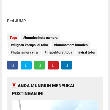
Red JUMP
Tags
bumdes huta namora
dugaan korupsi di toba
hutanamora bumdes
hutanamora viral
inspektorat toba
viral toba
ANDA MUNGKIN MENYUKAI
POSTINGAN INI