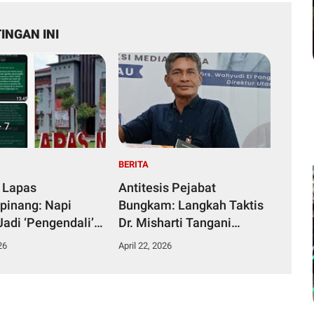
INGAN INI
BERITA
 Lapas
Antitesis Pejabat
pinang: Napi
Bungkam: Langkah Taktis
Jadi ‘Pengendali’
Dr. Misharti Tangani
ka dari Kamar
Skandal Belatung Tuai
26
April 22, 2026
n
Pujian Kuli Tinta