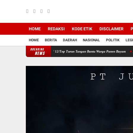
HOME
REDAKSI
KODE ETIK
DISCLAIMER
P
HOME
BERITA
DAERAH
NASIONAL
POLITIK
LEG
BREAKING
ilayah, Babinsa Koramil 12/Tnp Turun Tangan Bantu Warga Panen Bayam
Perkuat Sine
NEWS