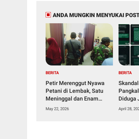
ANDA MUNGKIN MENYUKAI POST
BERITA
BERITA
Petir Merenggut Nyawa
Skandal
Petani di Lembak, Satu
Pangkal
Meninggal dan Enam
Diduga 
Dirawat Intensif
Narkoti
May 22, 2026
April 28, 20
Tahana