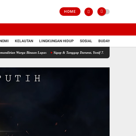
HOME
NOMI
KELAUTAN
LINGKUNGAN HIDUP
SOSIAL
BUDAYA
POLRI
arga Binaan Lapas
Sigap & Tanggap Darurat, Yonif 751/VJS Bantu Penanganan Warga