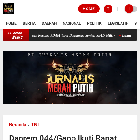
HOME
HOME
BERITA
DAERAH
NASIONAL
POLITIK
LEGISLATIF
YU
BREAKING
Kejaksaan Negeri Kabupaten Bekasi Tahan Tersangka AEZ Terkait Korupsi PDAM
NEWS
Beranda
TNI
Danrem 044/Gapo Ikuti Rapat