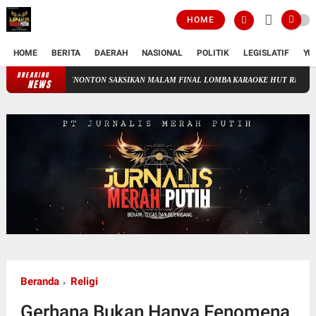
HOME
HOME
BERITA
DAERAH
NASIONAL
POLITIK
LEGISLATIF
YU
BREAKING
AH! 800 PENONTON SAKSIKAN MALAM FINAL LOMBA KARAOKE HUT RI KE-81 DI DES
NEWS
Beranda
Religi
Gerhana Bukan Hanya Fenomena,