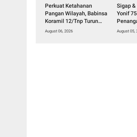
Perkuat Ketahanan
Sigap &
Pangan Wilayah, Babinsa
Yonif 7
Koramil 12/Tnp Turun
Penang
Tangan Bantu Warga
Diduga 
August 06, 2026
August 05,
Panen Bayam
Makana