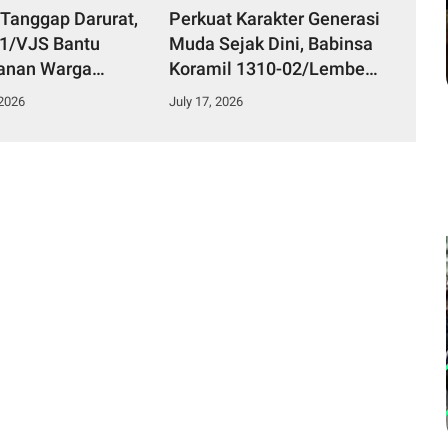
 Tanggap Darurat,
Perkuat Karakter Generasi
51/VJS Bantu
Muda Sejak Dini, Babinsa
anan Warga
Koramil 1310-02/Lembeh
Keracunan
Berikan Materi Bela
 2026
July 17, 2026
n
Negara kepada Siswa Baru
SMKN 3 Bitung dalam
Kegiatan MPLS