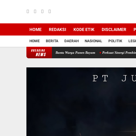
HOME
REDAKSI
KODE ETIK
DISCLAIMER
P
HOME
BERITA
DAERAH
NASIONAL
POLITIK
LEG
BREAKING
mil 12/Tnp Turun Tangan Bantu Warga Panen Bayam
Perkuat Sinergi Pembinaan Umat, 
NEWS