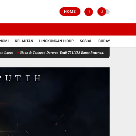
HOME
NOMI
KELAUTAN
LINGKUNGAN HIDUP
SOSIAL
BUDAYA
POLRI
Sigap & Tanggap Darurat, Yonif 751/VJS Bantu Penanganan Warga Diduga Keracunan Mak