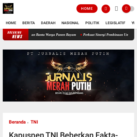
HOME
HOME
BERITA
DAERAH
NASIONAL
POLITIK
LEGISLATIF
YU
BREAKING
urun Tangan Bantu Warga Panen Bayam
Perkuat Sinergi Pembinaan Umat, BAZNAS Muara
NEWS
Beranda
TNI
Kapuspen TNI Beberkan Fakta-