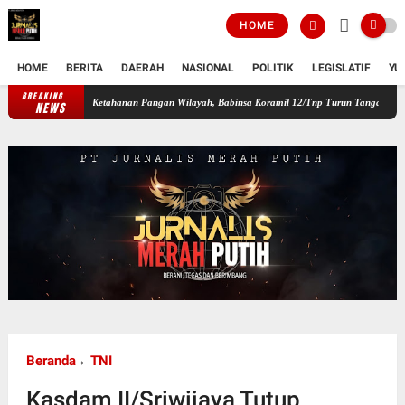
HOME
HOME
BERITA
DAERAH
NASIONAL
POLITIK
LEGISLATIF
YU
BREAKING
erkuat Ketahanan Pangan Wilayah, Babinsa Koramil 12/Tnp Turun Tangan Bantu Warga Pa
NEWS
Beranda
TNI
Kasdam II/Sriwijaya Tutup