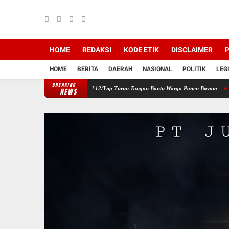
HOME
REDAKSI
KODE ETIK
DISCLAIMER
P
HOME
BERITA
DAERAH
NASIONAL
POLITIK
LEG
BREAKING
ilayah, Babinsa Koramil 12/Tnp Turun Tangan Bantu Warga Panen Bayam
Perkuat Sine
NEWS