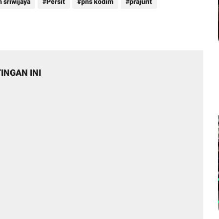
 sriwijaya
Persit
pns kodim
prajurit
INGAN INI