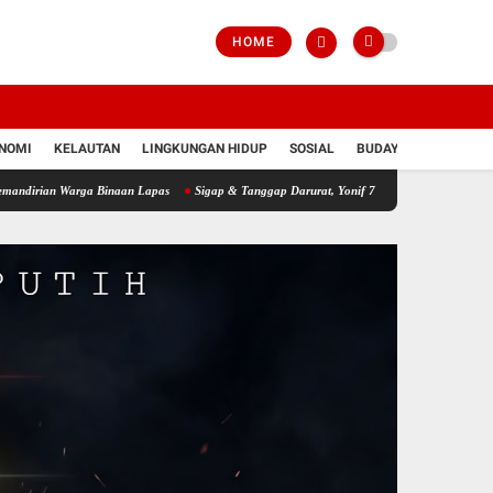
HOME
NOMI
KELAUTAN
LINGKUNGAN HIDUP
SOSIAL
BUDAYA
POLRI
arga Binaan Lapas
Sigap & Tanggap Darurat, Yonif 751/VJS Bantu Penanganan Warga 