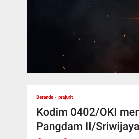
Beranda
prajurit
Kodim 0402/OKI men
Pangdam II/Sriwijay