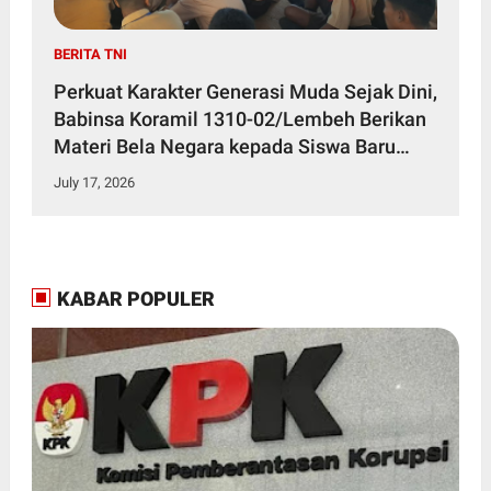
BERITA TNI
Perkuat Karakter Generasi Muda Sejak Dini,
Babinsa Koramil 1310-02/Lembeh Berikan
Materi Bela Negara kepada Siswa Baru
SMKN 3 Bitung dalam Kegiatan MPLS
July 17, 2026
KABAR POPULER