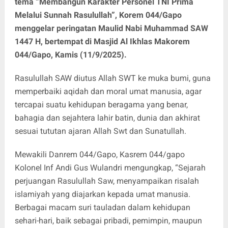
tema “Membangun Karakter Personel TNI Prima
Melalui Sunnah Rasulullah”, Korem 044/Gapo
menggelar peringatan Maulid Nabi Muhammad SAW
1447 H, bertempat di Masjid Al Ikhlas Makorem
044/Gapo, Kamis (11/9/2025).
Rasulullah SAW diutus Allah SWT ke muka bumi, guna
memperbaiki aqidah dan moral umat manusia, agar
tercapai suatu kehidupan beragama yang benar,
bahagia dan sejahtera lahir batin, dunia dan akhirat
sesuai tututan ajaran Allah Swt dan Sunatullah.
Mewakili Danrem 044/Gapo, Kasrem 044/gapo
Kolonel Inf Andi Gus Wulandri mengungkap, “Sejarah
perjuangan Rasulullah Saw, menyampaikan risalah
islamiyah yang diajarkan kepada umat manusia.
Berbagai macam suri tauladan dalam kehidupan
sehari-hari, baik sebagai pribadi, pemimpin, maupun