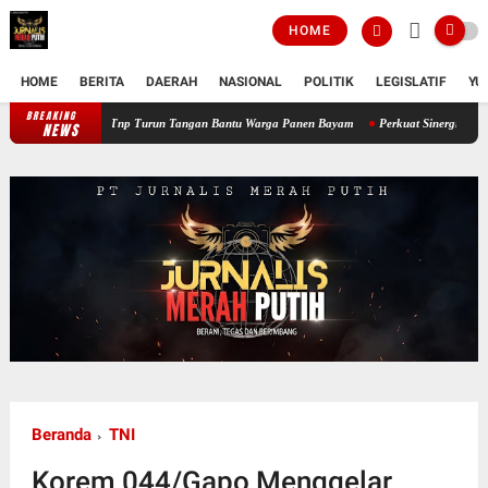
HOME
HOME
BERITA
DAERAH
NASIONAL
POLITIK
LEGISLATIF
YU
BREAKING
Perkuat Ketahanan Pangan Wilayah, Babinsa Koramil 12/Tnp Turun Tanga
NEWS
Beranda
TNI
Korem 044/Gapo Menggelar