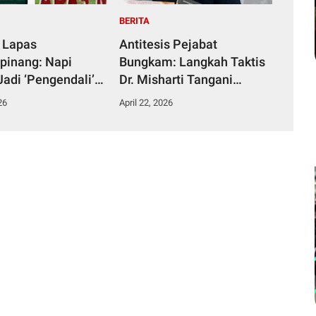
BERITA
 Lapas
Antitesis Pejabat
pinang: Napi
Bungkam: Langkah Taktis
Jadi ‘Pengendali’
Dr. Misharti Tangani
ka dari Kamar
Skandal Belatung Tuai
26
April 22, 2026
n
Pujian Kuli Tinta