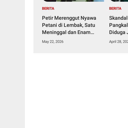
BERITA
BERITA
Petir Merenggut Nyawa
Skandal
Petani di Lembak, Satu
Pangkal
Meninggal dan Enam
Diduga 
Dirawat Intensif
Narkoti
May 22, 2026
April 28, 20
Tahana