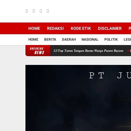
HOME
REDAKSI
KODE ETIK
DISCLAIMER
P
HOME
BERITA
DAERAH
NASIONAL
POLITIK
LEG
BREAKING
ilayah, Babinsa Koramil 12/Tnp Turun Tangan Bantu Warga Panen Bayam
Perkuat Sine
NEWS