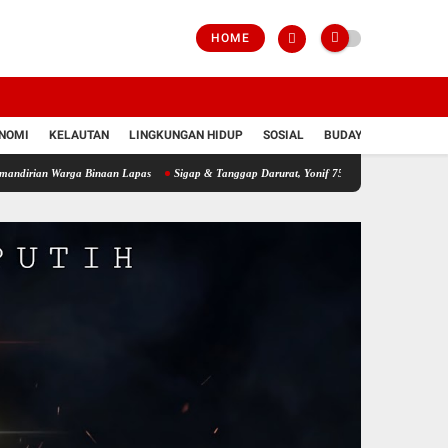
HOME
NOMI
KELAUTAN
LINGKUNGAN HIDUP
SOSIAL
BUDAYA
POLRI
rga Binaan Lapas
Sigap & Tanggap Darurat, Yonif 751/VJS Bantu Penanganan Warga 