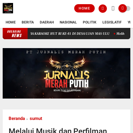
HOME
HOME
BERITA
DAERAH
NASIONAL
POLITIK
LEGISLATIF
YU
BREAKING
MERIAH! 800 PENONTON SAKSIKAN MALAM FINAL LOMBA KARAOKE HUT
NEWS
Beranda
sumut
Melalui Musik dan Perfilman,